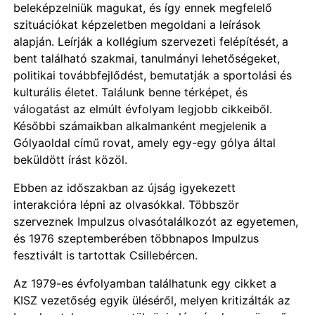
beleképzelniük magukat, és így ennek megfelelő
szituációkat képzeletben megoldani a leírások
alapján. Leírják a kollégium szervezeti felépítését, a
bent található szakmai, tanulmányi lehetőségeket,
politikai továbbfejlődést, bemutatják a sportolási és
kulturális életet. Találunk benne térképet, és
válogatást az elmúlt évfolyam legjobb cikkeiből.
Későbbi számaikban alkalmanként megjelenik a
Gólyaoldal című rovat, amely egy-egy gólya által
beküldött írást közöl.
Ebben az időszakban az újság igyekezett
interakcióra lépni az olvasókkal. Többször
szerveznek Impulzus olvasótalálkozót az egyetemen,
és 1976 szeptemberében többnapos Impulzus
fesztivált is tartottak Csillebércen.
Az 1979-es évfolyamban találhatunk egy cikket a
KISZ vezetőség egyik üléséről, melyen kritizálták az