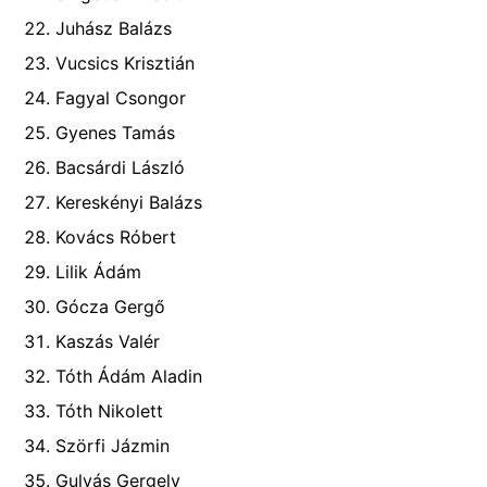
Juhász Balázs
Vucsics Krisztián
Fagyal Csongor
Gyenes Tamás
Bacsárdi László
Kereskényi Balázs
Kovács Róbert
Lilik Ádám
Gócza Gergő
Kaszás Valér
Tóth Ádám Aladin
Tóth Nikolett
Szörfi Jázmin
Gulyás Gergely