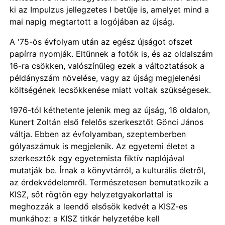
ki az Impulzus jellegzetes I betűje is, amelyet mind a
mai napig megtartott a logójában az újság.
A '75-ös évfolyam után az egész újságot ofszet
papírra nyomják. Eltűnnek a fotók is, és az oldalszám
16-ra csökken, valószínűleg ezek a változtatások a
példányszám növelése, vagy az újság megjelenési
költségének lecsökkenése miatt voltak szükségesek.
1976-tól kéthetente jelenik meg az újság, 16 oldalon,
Kunert Zoltán első felelős szerkesztőt Gönci János
váltja. Ebben az évfolyamban, szeptemberben
gólyaszámuk is megjelenik. Az egyetemi életet a
szerkesztők egy egyetemista fiktív naplójával
mutatják be. Írnak a könyvtárról, a kulturális életről,
az érdekvédelemről. Természetesen bemutatkozik a
KISZ, sőt rögtön egy helyzetgyakorlattal is
meghozzák a leendő elsősök kedvét a KISZ-es
munkához: a KISZ titkár helyzetébe kell