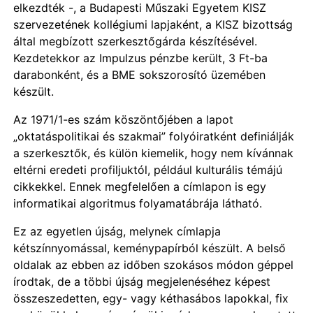
elkezdték -, a Budapesti Műszaki Egyetem KISZ
szervezetének kollégiumi lapjaként, a KISZ bizottság
által megbízott szerkesztőgárda készítésével.
Kezdetekkor az Impulzus pénzbe került, 3 Ft-ba
darabonként, és a BME sokszorosító üzemében
készült.
Az 1971/1-es szám köszöntőjében a lapot
„oktatáspolitikai és szakmai” folyóiratként definiálják
a szerkesztők, és külön kiemelik, hogy nem kívánnak
eltérni eredeti profiljuktól, például kulturális témájú
cikkekkel. Ennek megfelelően a címlapon is egy
informatikai algoritmus folyamatábrája látható.
Ez az egyetlen újság, melynek címlapja
kétszínnyomással, keménypapírból készült. A belső
oldalak az ebben az időben szokásos módon géppel
írodtak, de a többi újság megjelenéséhez képest
összeszedetten, egy- vagy kéthasábos lapokkal, fix