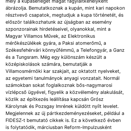
mely a kupaserleget magát fagylaltkehelyként
ábrázolja. Bemutatkoznak a kupán, mint kari napokon
résztvevő csapatok, megtudjuk a kupa történetét, és
először találkozhatunk az újságban az esemény
szponzorainak hirdetéseivel, olyanokkal, mint a
Magyar Villamos Művek, az Elektronikus
mérőkészülékek gyára, a Paksi atomerőmű, a
Székesfehérvári könnyűfémmű, a Telefongyár, a Ganz
és a Tungsram. Még egy különszám készült a
középiskolások számára, bemutatják a
Villamosmérnöki kar szakjait, az oktatott nyelveket,
az egyetemi tanulmányok anyagi vonzatait. Normál
számokban sokat foglalkoznak bős-nagymarosi
vízlépcső ügyével, figyelik a közvélemény alakulását,
közlik az építkezés leállítása kapcsán Grósz
Károlynak és Pozsgay Imrének küldött nyílt levelet.
Megjelennek az új pártkezdeményezéseket, például a
FIDESZ-t bemutató cikkek is. Ez a következő évben
is folytatódik, márciusban Reform-Impulzusként