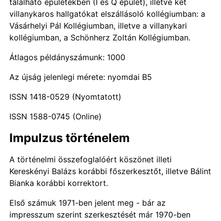
található épületekben (I és Q épület), illetve két
villanykaros hallgatókat elszállásoló kollégiumban: a
Vásárhelyi Pál Kollégiumban, illetve a villanykari
kollégiumban, a Schönherz Zoltán Kollégiumban.
Átlagos példányszámunk: 1000
Az újság jelenlegi mérete: nyomdai B5
ISSN 1418-0529 (Nyomtatott)
ISSN 1588-0745 (Online)
Impulzus történelem
A történelmi összefoglalóért köszönet illeti
Kereskényi Balázs korábbi főszerkesztőt, illetve Bálint
Bianka korábbi korrektort.
Első számuk 1971-ben jelent meg - bár az
impresszum szerint szerkesztését már 1970-ben