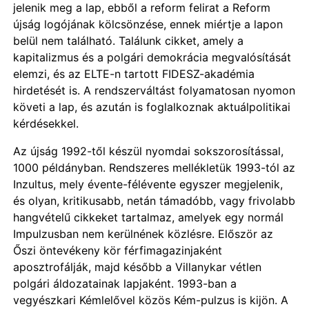
jelenik meg a lap, ebből a reform felirat a Reform
újság logójának kölcsönzése, ennek miértje a lapon
belül nem található. Találunk cikket, amely a
kapitalizmus és a polgári demokrácia megvalósítását
elemzi, és az ELTE-n tartott FIDESZ-akadémia
hirdetését is. A rendszerváltást folyamatosan nyomon
követi a lap, és azután is foglalkoznak aktuálpolitikai
kérdésekkel.
Az újság 1992-től készül nyomdai sokszorosítással,
1000 példányban. Rendszeres mellékletük 1993-tól az
Inzultus, mely évente-félévente egyszer megjelenik,
és olyan, kritikusabb, netán támadóbb, vagy frivolabb
hangvételű cikkeket tartalmaz, amelyek egy normál
Impulzusban nem kerülnének közlésre. Először az
Őszi öntevékeny kör férfimagazinjaként
aposztrofálják, majd később a Villanykar vétlen
polgári áldozatainak lapjaként. 1993-ban a
vegyészkari Kémlelővel közös Kém-pulzus is kijön. A