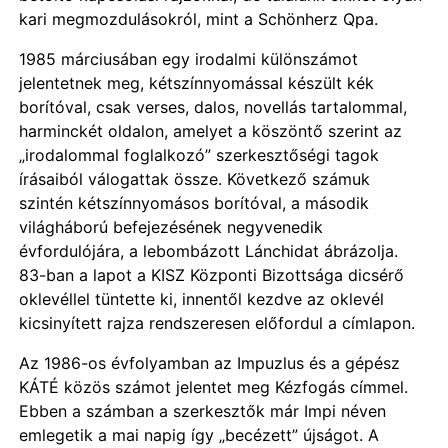
kari megmozdulásokról, mint a Schönherz Qpa.
1985 márciusában egy irodalmi különszámot
jelentetnek meg, kétszínnyomással készült kék
borítóval, csak verses, dalos, novellás tartalommal,
harminckét oldalon, amelyet a köszöntő szerint az
„irodalommal foglalkozó” szerkesztőségi tagok
írásaiból válogattak össze. Következő számuk
szintén kétszínnyomásos borítóval, a második
világháború befejezésének negyvenedik
évfordulójára, a lebombázott Lánchidat ábrázolja.
83-ban a lapot a KISZ Központi Bizottsága dicsérő
oklevéllel tüntette ki, innentől kezdve az oklevél
kicsinyített rajza rendszeresen előfordul a címlapon.
Az 1986-os évfolyamban az Impuzlus és a gépész
KÁTÉ közös számot jelentet meg Kézfogás címmel.
Ebben a számban a szerkesztők már Impi néven
emlegetik a mai napig így „becézett” újságot. A