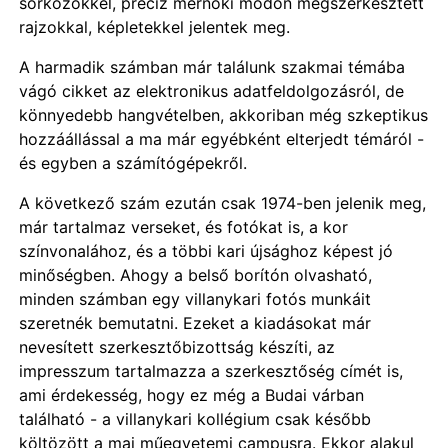
sorközökkel, precíz mérnöki módon megszerkesztett
rajzokkal, képletekkel jelentek meg.
A harmadik számban már találunk szakmai témába
vágó cikket az elektronikus adatfeldolgozásról, de
könnyedebb hangvételben, akkoriban még szkeptikus
hozzáállással a ma már egyébként elterjedt témáról -
és egyben a számítógépekről.
A következő szám ezután csak 1974-ben jelenik meg,
már tartalmaz verseket, és fotókat is, a kor
színvonalához, és a többi kari újsághoz képest jó
minőségben. Ahogy a belső borítón olvasható,
minden számban egy villanykari fotós munkáit
szeretnék bemutatni. Ezeket a kiadásokat már
nevesített szerkesztőbizottság készíti, az
impresszum tartalmazza a szerkesztőség címét is,
ami érdekesség, hogy ez még a Budai várban
található - a villanykari kollégium csak később
költözött a mai műegyetemi campusra. Ekkor alakul