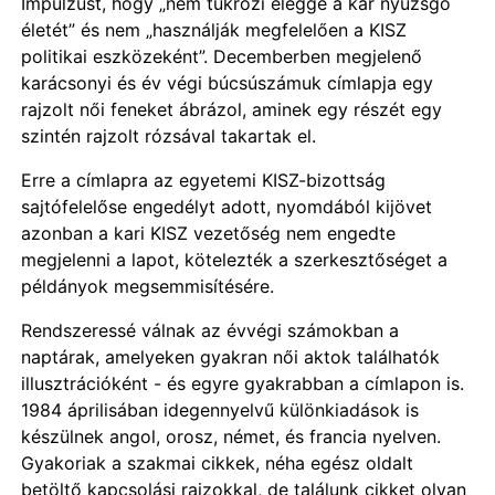
Impulzust, hogy „nem tükrözi eléggé a kar nyüzsgő
életét” és nem „használják megfelelően a KISZ
politikai eszközeként”. Decemberben megjelenő
karácsonyi és év végi búcsúszámuk címlapja egy
rajzolt női feneket ábrázol, aminek egy részét egy
szintén rajzolt rózsával takartak el.
Erre a címlapra az egyetemi KISZ-bizottság
sajtófelelőse engedélyt adott, nyomdából kijövet
azonban a kari KISZ vezetőség nem engedte
megjelenni a lapot, kötelezték a szerkesztőséget a
példányok megsemmisítésére.
Rendszeressé válnak az évvégi számokban a
naptárak, amelyeken gyakran női aktok találhatók
illusztrációként - és egyre gyakrabban a címlapon is.
1984 áprilisában idegennyelvű különkiadások is
készülnek angol, orosz, német, és francia nyelven.
Gyakoriak a szakmai cikkek, néha egész oldalt
betöltő kapcsolási rajzokkal, de találunk cikket olyan