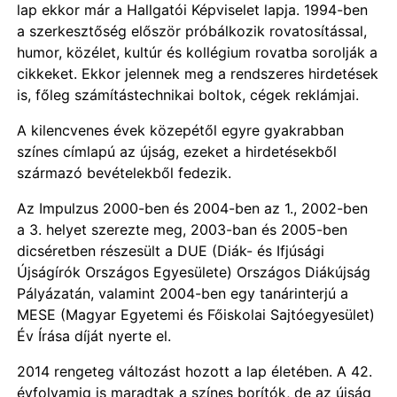
lap ekkor már a Hallgatói Képviselet lapja. 1994-ben
a szerkesztőség először próbálkozik rovatosítással,
humor, közélet, kultúr és kollégium rovatba sorolják a
cikkeket. Ekkor jelennek meg a rendszeres hirdetések
is, főleg számítástechnikai boltok, cégek reklámjai.
A kilencvenes évek közepétől egyre gyakrabban
színes címlapú az újság, ezeket a hirdetésekből
származó bevételekből fedezik.
Az Impulzus 2000-ben és 2004-ben az 1., 2002-ben
a 3. helyet szerezte meg, 2003-ban és 2005-ben
dicséretben részesült a DUE (Diák- és Ifjúsági
Újságírók Országos Egyesülete) Országos Diákújság
Pályázatán, valamint 2004-ben egy tanárinterjú a
MESE (Magyar Egyetemi és Főiskolai Sajtóegyesület)
Év Írása díját nyerte el.
2014 rengeteg változást hozott a lap életében. A 42.
évfolyamig is maradtak a színes borítók, de az újság