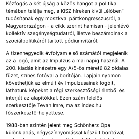
Kézfogás a két újság a közös hangot a politikai
témában találja meg, a KISZ híreken kívül „élőben”
tudósítanak egy moszkvai pártkongresszusról, a
Magyarországon - a cikk szerint hamisan - jelenlévő
kollektív szegénységtudatról, illetve beszámolnak a
szociálpolitikáról tartott pódiumvitáról.
A tizennegyedik évfolyam első számától megjelenik
az a logó, amit az Impulzus a mai napig használ. A
200. kiadás kinézetre egy A/5-ös méretű 82 oldalas
füzet, színes fotóval a borítóján. Lapjain nyomon
követhetjük az elmúlt év Impulzusainak logóit,
láthatunk képeket a régi szerkesztőségi életből és
interjút az alapítókkal. Ezen szám felelős
szerkesztője Tevan Imre, ma az index.hu
főszerkesztő-helyettese.
1988-ban szintén jelent meg Schönherz Qpa
különkiadás, négyszínnyomással készült borítóval,